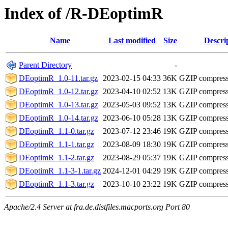
Index of /R-DEoptimR
Name
Last modified
Size
Descri
Parent Directory
-
DEoptimR_1.0-11.tar.gz
2023-02-15 04:33
36K
GZIP compres
DEoptimR_1.0-12.tar.gz
2023-04-10 02:52
13K
GZIP compres
DEoptimR_1.0-13.tar.gz
2023-05-03 09:52
13K
GZIP compres
DEoptimR_1.0-14.tar.gz
2023-06-10 05:28
13K
GZIP compres
DEoptimR_1.1-0.tar.gz
2023-07-12 23:46
19K
GZIP compres
DEoptimR_1.1-1.tar.gz
2023-08-09 18:30
19K
GZIP compres
DEoptimR_1.1-2.tar.gz
2023-08-29 05:37
19K
GZIP compres
DEoptimR_1.1-3-1.tar.gz
2024-12-01 04:29
19K
GZIP compres
DEoptimR_1.1-3.tar.gz
2023-10-10 23:22
19K
GZIP compres
Apache/2.4 Server at fra.de.distfiles.macports.org Port 80