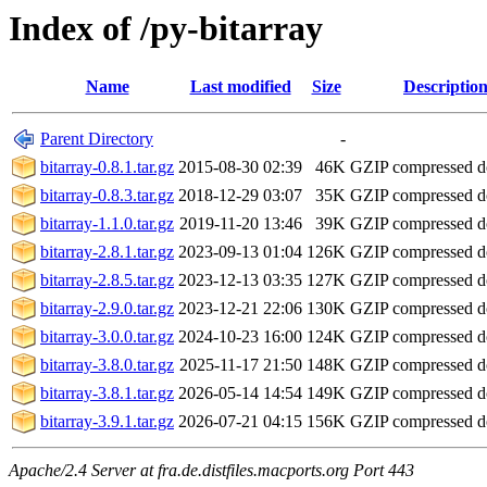
Index of /py-bitarray
Name
Last modified
Size
Descriptio
Parent Directory
-
bitarray-0.8.1.tar.gz
2015-08-30 02:39
46K
GZIP compressed 
bitarray-0.8.3.tar.gz
2018-12-29 03:07
35K
GZIP compressed 
bitarray-1.1.0.tar.gz
2019-11-20 13:46
39K
GZIP compressed 
bitarray-2.8.1.tar.gz
2023-09-13 01:04
126K
GZIP compressed 
bitarray-2.8.5.tar.gz
2023-12-13 03:35
127K
GZIP compressed 
bitarray-2.9.0.tar.gz
2023-12-21 22:06
130K
GZIP compressed 
bitarray-3.0.0.tar.gz
2024-10-23 16:00
124K
GZIP compressed 
bitarray-3.8.0.tar.gz
2025-11-17 21:50
148K
GZIP compressed 
bitarray-3.8.1.tar.gz
2026-05-14 14:54
149K
GZIP compressed 
bitarray-3.9.1.tar.gz
2026-07-21 04:15
156K
GZIP compressed 
Apache/2.4 Server at fra.de.distfiles.macports.org Port 443